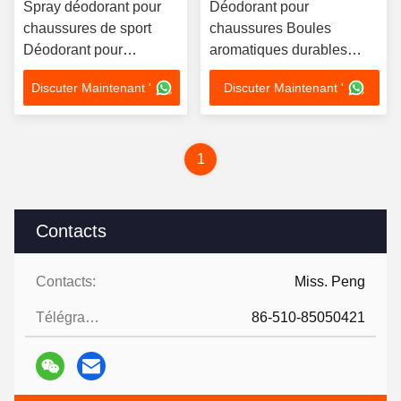
Spray déodorant pour
Déodorant pour
chaussures de sport
chaussures Boules
Déodorant pour
aromatiques durables
chaussures 99% Activité
Élimineur d'odeur de
Discuter Maintenant '
Discuter Maintenant '
antibactérienne Spray
chaussure Spray
éliminateur d'odeur
Combattant rafraîchissant
pour frais
1
Contacts
Contacts:
Miss. Peng
Télégramme:
86-510-85050421