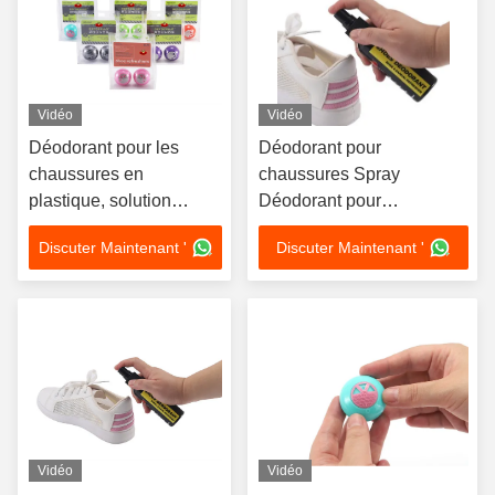
Vidéo
Vidéo
Déodorant pour les
Déodorant pour
chaussures en
chaussures Spray
plastique, solution
Déodorant pour
ultime pour les
chaussures 99% Activité
Discuter Maintenant '
Discuter Maintenant '
chaussures fraîches et
antibactérienne
propres.
Éliminateur d'odeur
Personnalisé
Vidéo
Vidéo