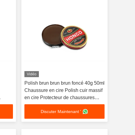
Vidéo
Polish brun brun brun foncé 40g 50ml
Chaussure en cire Polish cuir massif
en cire Protecteur de chaussures
îte de
Produit de soin
Discuter Maintenant '