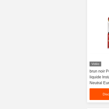
Vidéo
brun noir 
liquide Ins
Neutral Eu
chaussures
Disc