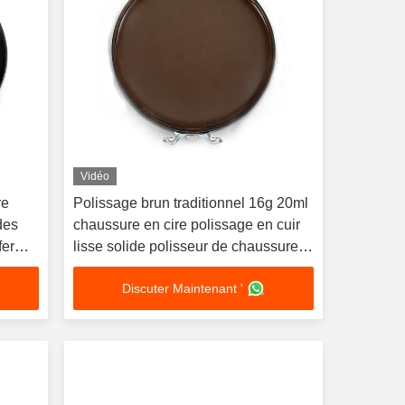
Vidéo
re
Polissage brun traditionnel 16g 20ml
des
chaussure en cire polissage en cuir
fer
lisse solide polisseur de chaussures
fournisseur logo privé personnalisé
Discuter Maintenant '