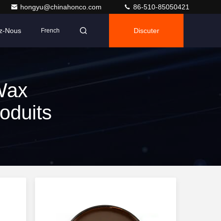
hongyu@chinahonco.com
86-510-85050421
z-Nous
Discuter
French
Wax
oduits