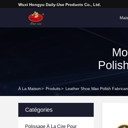
Wuxi Hongyu Daily-Use Products Co., Ltd.
Mai
Mo
Polis
À La Maison
>
Produits
>
Leather Shoe Wax Polish Fabrican
Catégories
Polissage À La Cire Pour