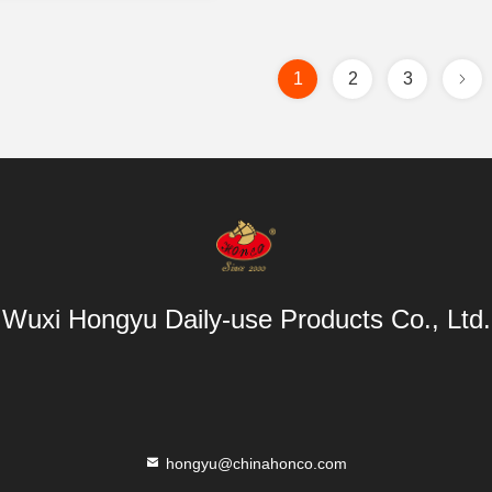
1
2
3
Wuxi Hongyu Daily-use Products Co., Ltd.
hongyu@chinahonco.com