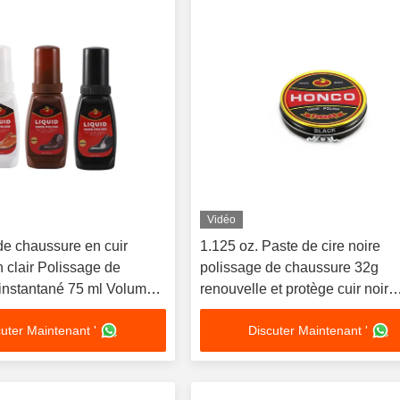
Vidéo
de chaussure en cuir
1.125 oz. Paste de cire noire
n clair Polissage de
polissage de chaussure 32g
instantané 75 ml Volume
renouvelle et protège cuir noir
personnaliser le contenu sur bo
uter Maintenant '
Discuter Maintenant '
fer