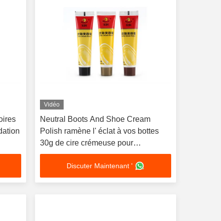
Vidéo
oires
Neutral Boots And Shoe Cream
dation
Polish ramène l' éclat à vos bottes
30g de cire crémeuse pour
chaussures
Discuter Maintenant '