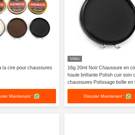
Vidéo
 la cire pour chaussures
16g 20ml Noir Chaussure en ci
haute brillante Polish cuir soin 
chaussures Polissage boîte en 
Emballage OEM
uter Maintenant '
Discuter Maintenant '