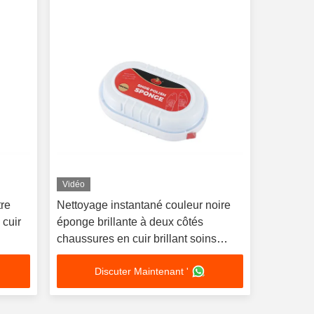
Vidéo
tre
Nettoyage instantané couleur noire
 cuir
éponge brillante à deux côtés
chaussures en cuir brillant soins
huile éblouissante neutre
Discuter Maintenant '