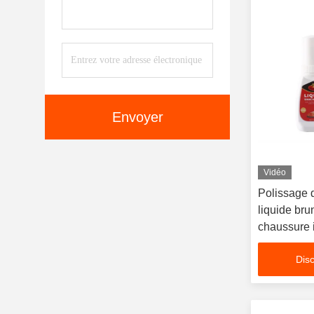
Envoyer
Vidéo
Polissage 
liquide bru
chaussure 
net
Disc