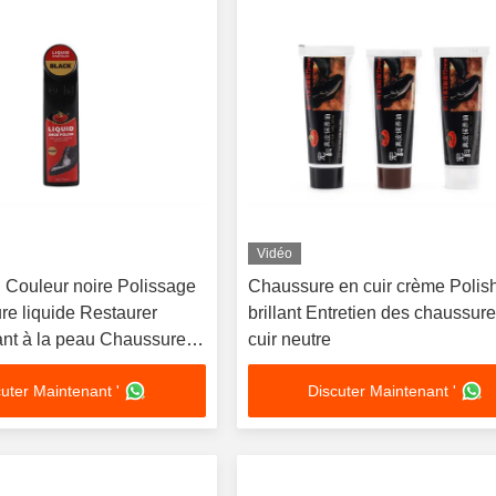
Vidéo
. Couleur noire Polissage
Chaussure en cuir crème Polis
re liquide Restaurer
brillant Entretien des chaussur
llant à la peau Chaussures
cuir neutre
lle Leather Carnauba
uter Maintenant '
Discuter Maintenant '