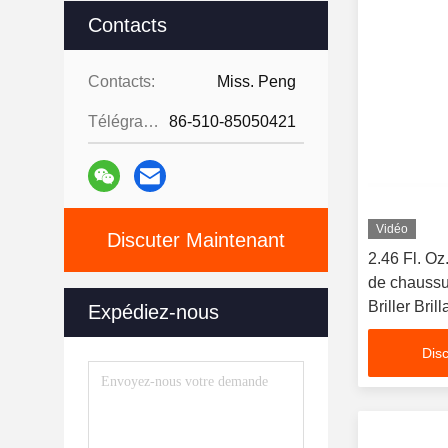
Contacts
Contacts:
Miss. Peng
Télégramme:
86-510-85050421
Vidéo
Discuter Maintenant
2.46 Fl. Oz
de chaussu
Briller Bri
Expédiez-nous
Bottes Bri
Disc
Nourishes