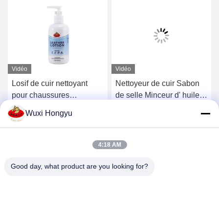
Vidéo
Vidéo
Losif de cuir nettoyant
Nettoyeur de cuir Sabon
pour chaussures
de selle Minceur d' huile
Conditionneur de meubles
Pâte de préservation
Wuxi Hongyu
Protecteur adoucisseur de
Condition solide
Discuter Maintenant
Discuter Maintenant
cuir lisse
Applicateur Lisseur de
cuir Vinyle réparation
4:18 AM
Good day, what product are you looking for?
Wuxi Hongyu Daily-use Products Co., Ltd.