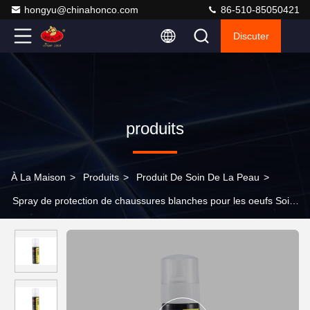
hongyu@chinahonco.com
86-510-85050421
Discuter
produits
À La Maison
>
Produits
>
Produit De Soin De La Peau
>
Spray de protection de chaussures blanches pour les oeufs Soins
du cuir Protection durable Sneaker résistant à l'eau étanche