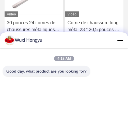
Vidéo
Vidéo
30 pouces 24 cornes de
Corne de chaussure long
chaussures métalliques
métal 23 " 20,5 pouces 52
22,8 pouces 58 cm long
cm Durable Longuement à
Wuxi Hongyu
manche
main corne soulevé OEM
Discuter Maintenant
Discuter Maintenant
4:18 AM
Good day, what product are you looking for?
Wuxi Hongyu Daily-use Products Co., Ltd.
hongyu@chinahonco.com
86-510-85050421