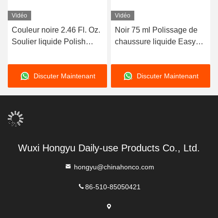
Vidéo
Vidéo
Couleur noire 2.46 Fl. Oz.
Noir 75 ml Polissage de
Soulier liquide Polish
chaussure liquide Easy
éponge Brillant instantané
Self Care Gloss Construit
Ultra-brillant cuir Lanolin
dans l'éponge
Discuter Maintenant
Discuter Maintenant
Nourrissant des bottes en
d'applicateur Top 3
cuir
couleurs personnalisées
Wuxi Hongyu Daily-use Products Co., Ltd.
hongyu@chinahonco.com
86-510-85050421