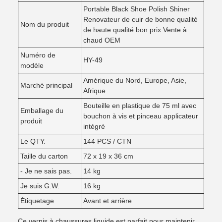
Portable Black Shoe Polish Shiner
Renovateur de cuir de bonne qualité
Nom du produit
de haute qualité bon prix Vente à
chaud OEM
Numéro de
HY-49
modèle
Amérique du Nord, Europe, Asie,
Marché principal
Afrique
Bouteille en plastique de 75 ml avec
Emballage du
bouchon à vis et pinceau applicateur
produit
intégré
Le QTY.
144 PCS / CTN
Taille du carton
72 x 19 x 36 cm
- Je ne sais pas.
14 kg
Je suis G.W.
16 kg
Étiquetage
Avant et arrière
Ce vernis à chaussures liquide est parfait pour maintenir