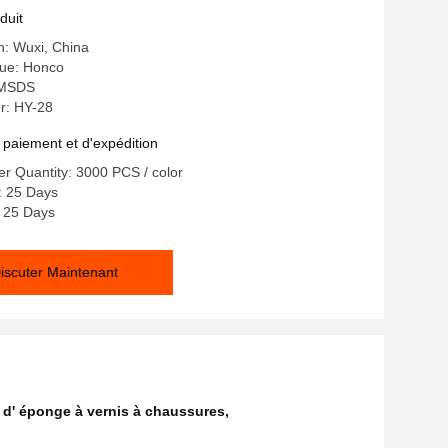
ord-américains OEM
duit
in: Wuxi, China
ue: Honco
: MSDS
r: HY-28
 paiement et d'expédition
r Quantity: 3000 PCS / color
: 25 Days
: 25 Days
iscuter Maintenant
 d' éponge à vernis à chaussures
,