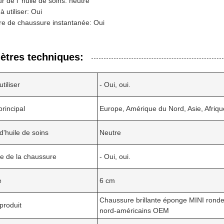
r de l' huile de soins: neutre
à utiliser: Oui
e de chaussure instantanée: Oui
ètres techniques:
utiliser
- Oui, oui.
rincipal
Europe, Amérique du Nord, Asie, Afriqu
d'huile de soins
Neutre
e de la chaussure
- Oui, oui.
e
6 cm
Chaussure brillante éponge MINI ronde f
produit
nord-américains OEM