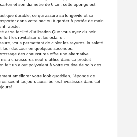
n carton et son diamètre de 6 cm, cette éponge est
.
stique durable, ce qui assure sa longévité et sa
transporter dans votre sac ou à garder à portée de main
nt rapide.
 et sa facilité d'utilisation.Que vous ayez du noir,
rt les revitaliser et les éclairer.
ure, vous permettant de cibler les rayures, la saleté
 et leur douceur en quelques secondes.
 brossage des chaussures offre une alternative
is à chaussures neutre utilisé dans ce produit
en fait un ajout polyvalent à votre routine de soin des
ement améliorer votre look quotidien, l'éponge de
es soient toujours aussi belles.Investissez dans cet
ujours!