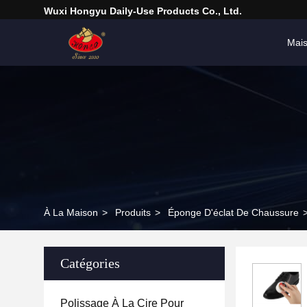
Wuxi Hongyu Daily-Use Products Co., Ltd.
Mai
À La Maison
>
Produits
>
Éponge D'éclat De Chaussure
Catégories
Polissage À La Cire Pour