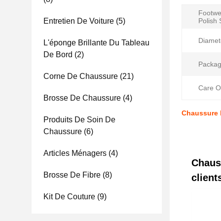
Footwe
Entretien De Voiture
(5)
Polish
Diamet
L'éponge Brillante Du Tableau
De Bord
(2)
Packag
Corne De Chaussure
(21)
Care Oi
Brosse De Chaussure
(4)
Chaussure b
Produits De Soin De
Chaussure
(6)
Articles Ménagers
(4)
Chauss
Brosse De Fibre
(8)
clien
Kit De Couture
(9)