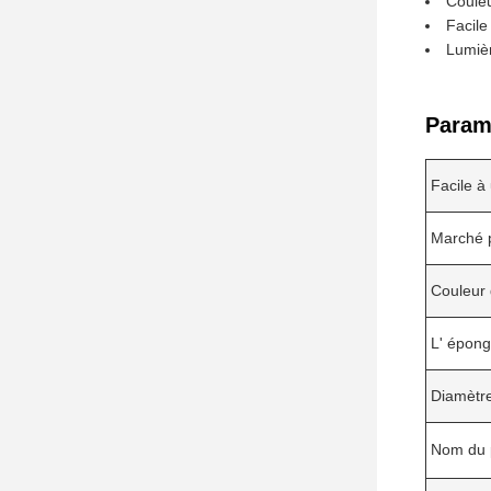
Couleu
Facile 
Lumièr
Param
Facile à 
Marché p
Couleur 
L' épong
Diamètr
Nom du 