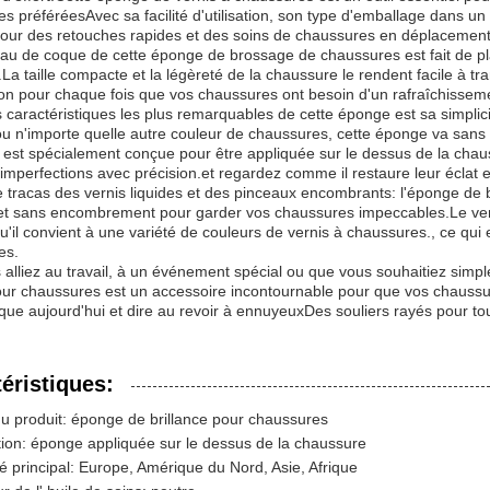
s préféréesAvec sa facilité d'utilisation, son type d'emballage dans u
pour des retouches rapides et des soins de chaussures en déplacement
au de coque de cette éponge de brossage de chaussures est fait de pla
é.La taille compacte et la légèreté de la chaussure le rendent facile à 
on pour chaque fois que vos chaussures ont besoin d'un rafraîchisseme
 caractéristiques les plus remarquables de cette éponge est sa simplicité
u n'importe quelle autre couleur de chaussures, cette éponge va sans effo
est spécialement conçue pour être appliquée sur le dessus de la chauss
 imperfections avec précision.et regardez comme il restaure leur éclat
e tracas des vernis liquides et des pinceaux encombrants: l'éponge de
et sans encombrement pour garder vos chaussures impeccables.Le vern
qu'il convient à une variété de couleurs de vernis à chaussures., ce qui 
es.
alliez au travail, à un événement spécial ou que vous souhaitiez simpl
pour chaussures est un accessoire incontournable pour que vos chaussur
tique aujourd'hui et dire au revoir à ennuyeuxDes souliers rayés pour to
éristiques:
 produit: éponge de brillance pour chaussures
ation: éponge appliquée sur le dessus de la chaussure
 principal: Europe, Amérique du Nord, Asie, Afrique