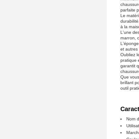
chaussure
parfaite 
Le matéri
durabilit
à la mais
L'une des
marron, o
L'éponge 
et autres
Oubliez l
pratique 
garantit 
chaussur
Que vous 
brillant 
outil pra
Caract
Nom du
Utilis
Marché