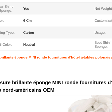
ar Shine
Yes
Net Weight
 Sponge:
er:
6 Cm
Customizat
ing Type:
Carton
Usage:
Boot Shini
l Color:
Neutral
Sponge:
rillante éponge MINI ronde fournitures d'hôtel jetables polonais
ure brillante éponge MINI ronde fournitures d'
ts nord-américains OEM