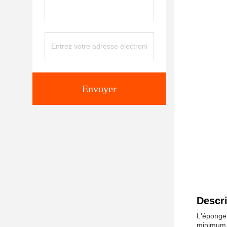
Envoyer
Descri
L'éponge 
minimum d