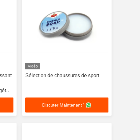
Vidéo
issant
Sélection de chaussures de sport
égétale
Discuter Maintenant '