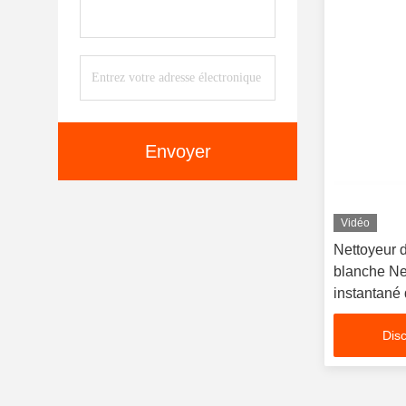
peinture de
de la peint
peinture de
de la peint
peinture de
de la peint
Envoyer
Vidéo
Nettoyeur 
blanche Ne
instantané
riche sans
Disc