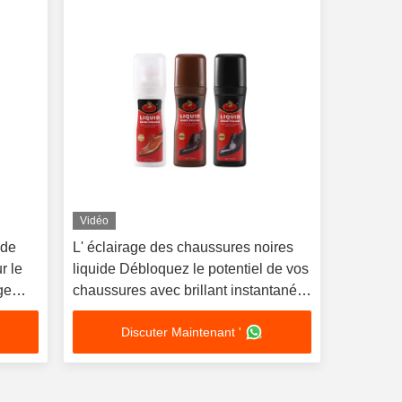
Vidéo
 de
L' éclairage des chaussures noires
r le
liquide Débloquez le potentiel de vos
ge
chaussures avec brillant instantané
vage
Noir Brun neutre
Discuter Maintenant '