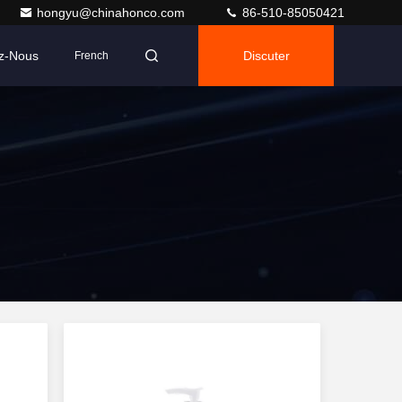
hongyu@chinahonco.com
86-510-85050421
z-Nous
Discuter
French