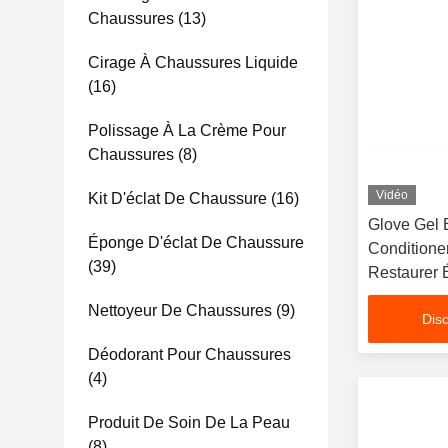
Chaussures
(13)
Cirage À Chaussures Liquide
(16)
Polissage À La Crème Pour
Chaussures
(8)
Vidéo
Kit D'éclat De Chaussure
(16)
Glove Gel B
Éponge D'éclat De Chaussure
Conditione
(39)
Restaurer 
cuir Protége
Nettoyeur De Chaussures
(9)
Disc
Déodorant Pour Chaussures
(4)
Produit De Soin De La Peau
(8)