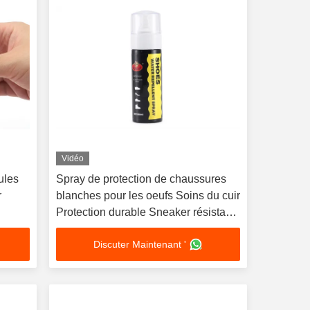
Vidéo
ules
Spray de protection de chaussures
r
blanches pour les oeufs Soins du cuir
Protection durable Sneaker résistant
rais
à l'eau étanche
Discuter Maintenant '