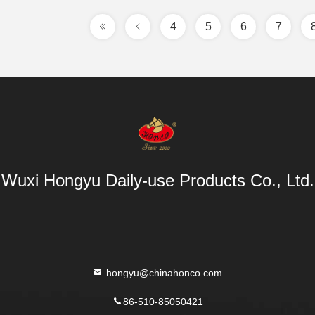
4
5
6
7
Wuxi Hongyu Daily-use Products Co., Ltd.
hongyu@chinahonco.com
86-510-85050421