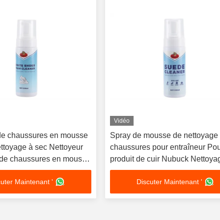
 la peinture de la peinture
ure de la peinture de la
 la peinture de la peinture
ure de la peinture de la
 la peinture de la peinture
ure d
Vidéo
de chaussures en mousse
Spray de mousse de nettoyage
ttoyage à sec Nettoyeur
chaussures pour entraîneur Pou
 de chaussures en mousse
produit de cuir Nubuck Nettoya
 lavage
instantané de la mousse de la
uter Maintenant '
Discuter Maintenant '
de chaussures