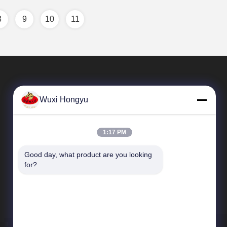
8
9
10
11
Wuxi Hongyu
1:17 PM
Good day, what product are you looking 
Liens Rapides
for?
Profil de l'entreprise
Visite de l'usine
Contrôle de la qualité