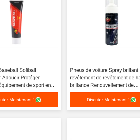
aseball Softball
Pneus de voiture Spray brillant
r Adoucir Protéger
revêtement de revêtement de h
Équipement de sport en
brillance Renouvellement de
r l' huile
pulvérisation roue nettoyant
uter Maintenant '
Discuter Maintenant '
pulvérisable extra brillant