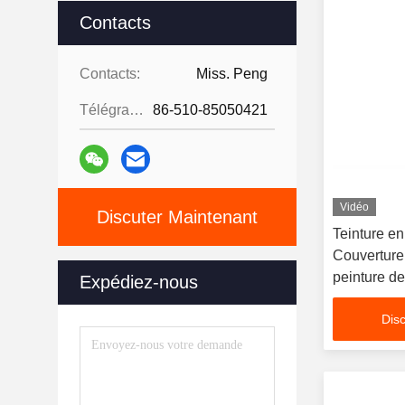
Contacts
Contacts:
Miss. Peng
Télégramme:
86-510-85050421
Vidéo
Discuter Maintenant
Teinture en
Couverture 
peinture de
Expédiez-nous
de la peint
Disc
peinture de
de la peint
peinture de
de la peint