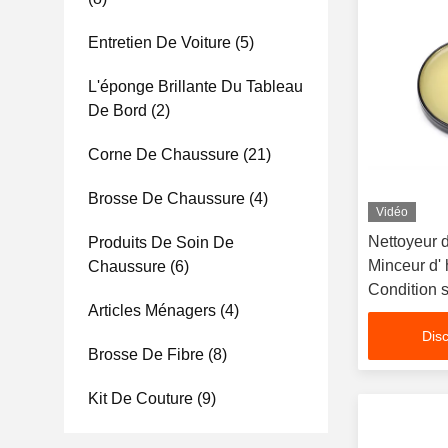
Entretien De Voiture
(5)
L'éponge Brillante Du Tableau
De Bord
(2)
Corne De Chaussure
(21)
Brosse De Chaussure
(4)
Vidéo
Nettoyeur d
Produits De Soin De
Minceur d' 
Chaussure
(6)
Condition s
Articles Ménagers
(4)
de cuir Vin
Disc
Brosse De Fibre
(8)
Kit De Couture
(9)