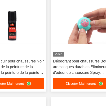
Vidéo
 cuir pour chaussures Noir
Déodorant pour chaussures Bo
de la peinture de la
aromatiques durables Élimineu
 la peinture de la peinture
d'odeur de chaussure Spray
ure de la peinture de la
Combattant rafraîchissant pour f
uter Maintenant '
Discuter Maintenant '
 la peinture de la peinture
ure de la peinture de la
 la peinture de la peinture
ure de la peinture de la