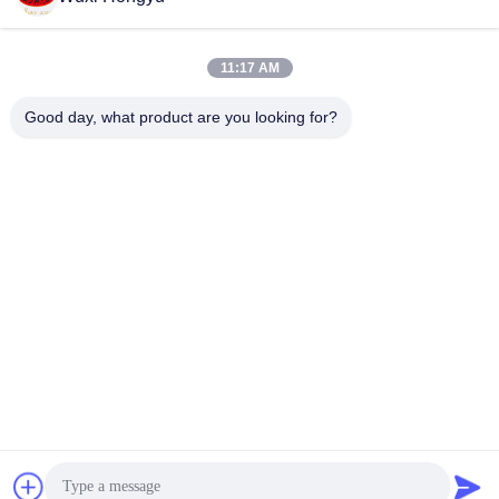
Envoyer
11:17 AM
Good day, what product are you looking for?
Wuxi Hongyu Daily-use Products Co., Ltd.
hongyu@chinahonco.com
86-510-85050421
Chine Bonne qualité Polissage à la cire pour chaussures Le
fournisseur. 2024-2026 chinahonco.com Tous les droits
réservés.