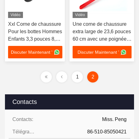
Vidéo
Vidéo
Xxl Corne de chaussure
Une corne de chaussure
Pour les bottes Hommes
extra large de 23,6 pouces
Enfants 3,3 pouces 8,5
60 cm avec une poignée
cm Mini Short Shoe
longue facilite le port et le
Discuter Maintenant '
Discuter Maintenant '
Shine Kit Accessoires
retrait des chaussures
1
2
Contacts
Contacts:
Miss. Peng
Télégramme:
86-510-85050421