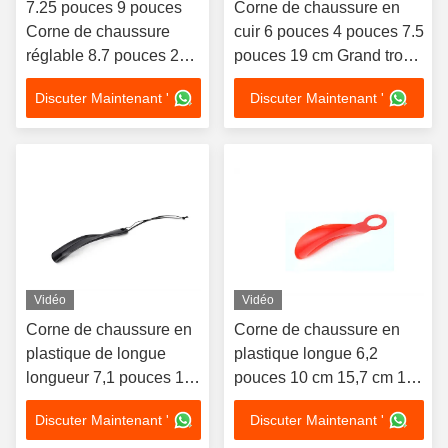
7.25 pouces 9 pouces
Corne de chaussure en
Corne de chaussure
cuir 6 pouces 4 pouces 7.5
réglable 8.7 pouces 22
pouces 19 cm Grand trou
cm Mettre dans la boîte
suspendu rond Pour la
Discuter Maintenant '
Discuter Maintenant '
à chaussures Kit de
vente sur étagère
brillance accessoires
Vidéo
Vidéo
Corne de chaussure en
Corne de chaussure en
plastique de longue
plastique longue 6,2
longueur 7,1 pouces 18
pouces 10 cm 15,7 cm 16
cm en plastique avec
cm 60 cm Boutique de
Discuter Maintenant '
Discuter Maintenant '
trous suspendus
chaussures cadeau