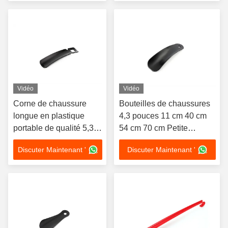
circulaires translucides
d'impression en une
couleur
Vidéo
Vidéo
Corne de chaussure
Bouteilles de chaussures
longue en plastique
4,3 pouces 11 cm 40 cm
portable de qualité 5,3
54 cm 70 cm Petite
pouces 13,5 cm en
cuillère de chaussure
Discuter Maintenant '
Discuter Maintenant '
plastique PP Grand trou
fournitures hôtelières
suspendu carré