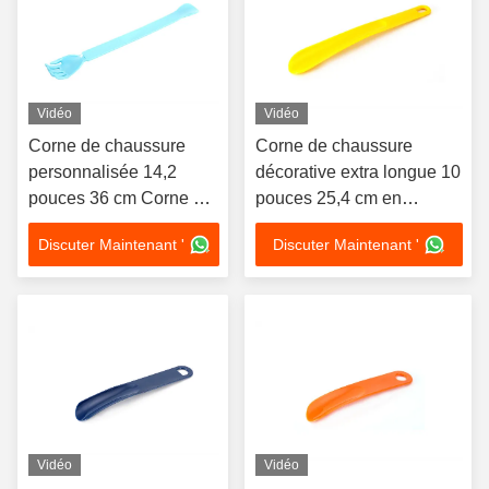
Vidéo
Vidéo
Corne de chaussure
Corne de chaussure
personnalisée 14,2
décorative extra longue 10
pouces 36 cm Corne de
pouces 25,4 cm en
chaussure de chaussure
plastique PS cadeau de
Discuter Maintenant '
Discuter Maintenant '
en plastique 2 en 1
chaussure
élévateur de chaussure
à main pour personnes
âgées
Vidéo
Vidéo